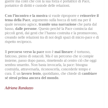
guerre ma colei che con la sua forza è portatrice di Pace,
portatrice di diritti e custode delle relazioni.
Con l’incontro e la mostra
si vuole riproporre e
reinserire il
tema della Pace
, argomento sulla bocca di tutti ma per il
quale nessuno agisce,
tramite una narrazione
che parta dal
basso,
dalle persone
. Questo perché la Pace comincia dai
piccoli gesti, dai gesti che l’hanno costruita e la promuovono,
creando nelle relazioni tra di noi degli spazi di micro-pace e di
rispetto reciproco.
Il
percorso verso la pace
non è
mai lineare
: è tortuoso,
faticoso, pieno di ostacoli. Ma è un percorso che si compie
insieme, passo dopo passo, rimettendo al centro ciò che oggi
sembra smarrito. Non basta invocarla, la pace: bisogna
costruirla, attraversarla, riconoscerla, concederle tempo e
cura. È un
lavoro lento
, quotidiano, che chiede di
cambiare
sé stessi prima ancora del mondo
.
Adriana Randazzo