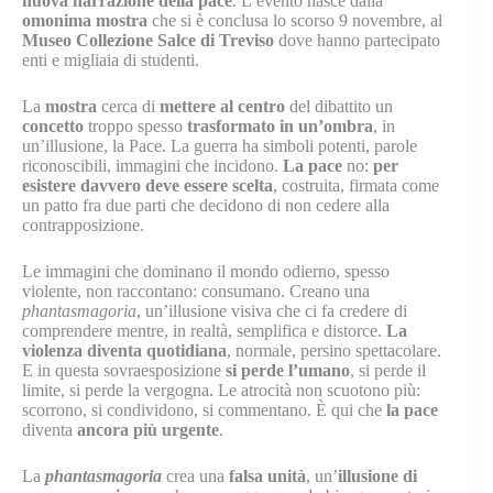
nuova narrazione della pace
. L’evento nasce dalla
omonima mostra
che si è conclusa lo scorso 9 novembre, al
Museo Collezione Salce di Treviso
dove hanno partecipato
enti e migliaia di studenti.
La
mostra
cerca di
mettere al centro
del dibattito un
concetto
troppo spesso
trasformato in un’ombra
, in
un’illusione, la Pace. La guerra ha simboli potenti, parole
riconoscibili, immagini che incidono.
La pace
no:
per
esistere davvero deve essere scelta
, costruita, firmata come
un patto fra due parti che decidono di non cedere alla
contrapposizione.
Le immagini che dominano il mondo odierno, spesso
violente, non raccontano: consumano. Creano una
phantasmagoria
, un’illusione visiva che ci fa credere di
comprendere mentre, in realtà, semplifica e distorce.
La
violenza diventa quotidiana
, normale, persino spettacolare.
E in questa sovraesposizione
si perde l’umano
, si perde il
limite, si perde la vergogna. Le atrocità non scuotono più:
scorrono, si condividono, si commentano. È qui che
la pace
diventa
ancora più urgente
.
La
phantasmagoria
crea una
falsa unità
, un’
illusione di