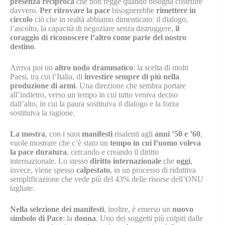
presenza reciproca
che non regge quando bisogna costruire
davvero.
Per ritrovare la pace
bisognerebbe
rimettere in
circolo
ciò che in realtà abbiamo dimenticato: il dialogo,
l’ascolto, la capacità di negoziare senza distruggere,
il
coraggio di riconoscere l’altro come parte del nostro
destino
.
Arriva poi un
altro nodo drammatico
: la scelta di molti
Paesi, tra cui l’Italia, di
investire sempre di più nella
produzione di armi
. Una direzione che sembra portare
all’indietro, verso un tempo in cui tutto veniva deciso
dall’alto, in cui la paura sostituiva il dialogo e la forza
sostituiva la ragione.
La mostra
, con i suoi
manifesti
risalenti agli
anni ’50 e ’60
,
vuole mostrare che c’è stato un
tempo in cui l’uomo voleva
la pace duratura
, cercando e creando il diritto
internazionale. Lo stesso
diritto internazionale
che
oggi
,
invece, viene spesso
calpestato
, in un processo di riduttiva
semplificazione che vede più del 43% delle risorse dell’ONU
tagliate.
Nella selezione dei manifesti
, inoltre, è emerso un
nuovo
simbolo di Pace
: la
donna
. Uno dei soggetti più colpiti dalle