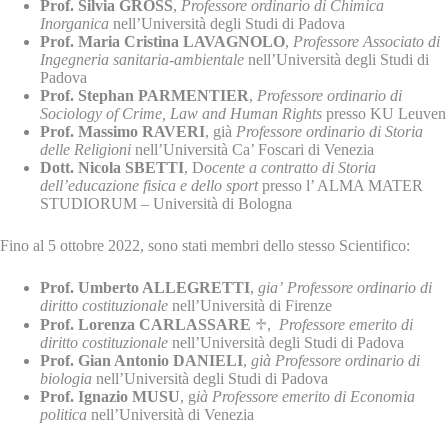
Prof. Silvia GROSS
,
Professore ordinario di Chimica
Inorganica
nell’Università degli Studi di Padova
Prof. Maria Cristina LAVAGNOLO
,
Professore Associato di
Ingegneria sanitaria-ambientale
nell’Università degli Studi di
Padova
Prof. Stephan PARMENTIER
,
Professore ordinario di
Sociology of Crime, Law and Human Rights
presso KU Leuven
Prof. Massimo RAVERI
, già
Professore ordinario di Storia
delle Religioni
nell’Università Ca’ Foscari di Venezia
Dott. Nicola SBETTI
, D
ocente a contratto di Storia
dell’educazione fisica e dello sport
presso l’ ALMA MATER
STUDIORUM – Università di Bologna
Fino al 5 ottobre 2022, sono stati membri dello stesso Scientifico:
Prof. Umberto ALLEGRETTI
,
gia’
Professore ordinario di
diritto costituzionale
nell’Università di Firenze
Prof. Lorenza CARLASSARE
♱,
Professore emerito di
diritto costituzionale
nell’Università degli Studi di Padova
Prof. Gian Antonio DANIELI
,
già Professore ordinario di
biologia
nell’Università degli Studi di Padova
Prof. Ignazio MUSU
, g
ià Professore emerito di Economia
politica
nell’Università di Venezia