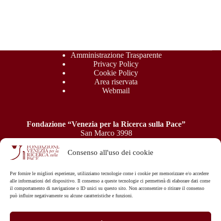
Amministrazione Trasparente
Privacy Policy
Cookie Policy
Area riservata
Webmail
Fondazione “Venezia per la Ricerca sulla Pace”
San Marco 3998
30124 Venezia
P.IVA: 04945550277 - C.F.: 94039050276
Consenso all'uso dei cookie
e-mail:
Per fornire le migliori esperienze, utilizziamo tecnologie come i cookie per memorizzare e/o accedere
info@veripa.org
-
veripa@ergopec.it
alle informazioni del dispositivo. Il consenso a queste tecnologie ci permetterà di elaborare dati come
il comportamento di navigazione o ID unici su questo sito. Non acconsentire o ritirare il consenso
può influire negativamente su alcune caratteristiche e funzioni.