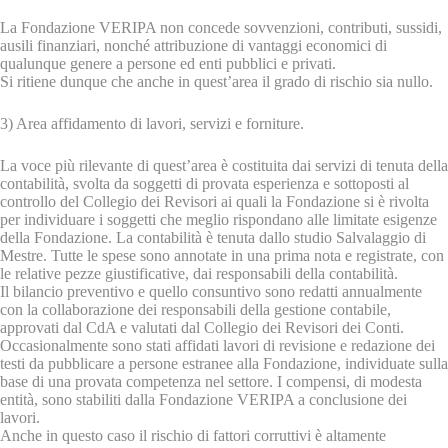
La Fondazione VERIPA non concede sovvenzioni, contributi, sussidi,
ausili finanziari, nonché attribuzione di vantaggi economici di
qualunque genere a persone ed enti pubblici e privati.
Si ritiene dunque che anche in quest’area il grado di rischio sia nullo.
3) Area affidamento di lavori, servizi e forniture.
La voce più rilevante di quest’area è costituita dai servizi di tenuta della
contabilità, svolta da soggetti di provata esperienza e sottoposti al
controllo del Collegio dei Revisori ai quali la Fondazione si è rivolta
per individuare i soggetti che meglio rispondano alle limitate esigenze
della Fondazione. La contabilità è tenuta dallo studio Salvalaggio di
Mestre. Tutte le spese sono annotate in una prima nota e registrate, con
le relative pezze giustificative, dai responsabili della contabilità.
Il bilancio preventivo e quello consuntivo sono redatti annualmente
con la collaborazione dei responsabili della gestione contabile,
approvati dal CdA e valutati dal Collegio dei Revisori dei Conti.
Occasionalmente sono stati affidati lavori di revisione e redazione dei
testi da pubblicare a persone estranee alla Fondazione, individuate sulla
base di una provata competenza nel settore. I compensi, di modesta
entità, sono stabiliti dalla Fondazione VERIPA a conclusione dei
lavori.
Anche in questo caso il rischio di fattori corruttivi è altamente