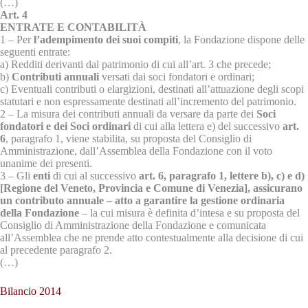
(…)
Art. 4
ENTRATE E CONTABILITÀ
1 – Per
l’adempimento dei suoi compiti
, la Fondazione dispone delle
seguenti entrate:
a) Redditi derivanti dal patrimonio di cui all’art. 3 che precede;
b)
Contributi annuali
versati dai soci fondatori e ordinari;
c) Eventuali contributi o elargizioni, destinati all’attuazione degli scopi
statutari e non espressamente destinati all’incremento del patrimonio.
2 – La misura dei contributi annuali da versare da parte dei
Soci
fondatori e dei Soci ordinari
di cui alla lettera e) del successivo
art.
6
, paragrafo 1, viene stabilita, su proposta del Consiglio di
Amministrazione, dall’Assemblea della Fondazione con il voto
unanime dei presenti.
3 – Gli
enti
di cui al successivo
art. 6, paragrafo 1, lettere b), c) e d)
[Regione del Veneto, Provincia e Comune di Venezia], assicurano
un contributo annuale – atto a garantire la gestione ordinaria
della Fondazione
– la cui misura è definita d’intesa e su proposta del
Consiglio di Amministrazione della Fondazione e comunicata
all’Assemblea che ne prende atto contestualmente alla decisione di cui
al precedente paragrafo 2.
(…)
Bilancio 2014