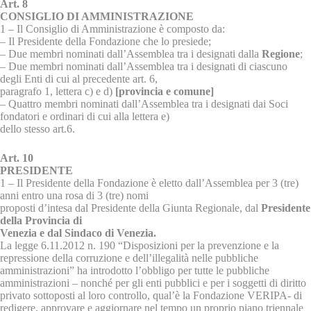
Art. 8
CONSIGLIO DI AMMINISTRAZIONE
1 – Il Consiglio di Amministrazione è composto da:
– Il Presidente della Fondazione che lo presiede;
– Due membri nominati dall’Assemblea tra i designati dalla
Regione
;
– Due membri nominati dall’Assemblea tra i designati di ciascuno
degli Enti di cui al precedente art. 6,
paragrafo 1, lettera c) e d)
[provincia e comune]
– Quattro membri nominati dall’Assemblea tra i designati dai Soci
fondatori e ordinari di cui alla lettera e)
dello stesso art.6.
Art. 10
PRESIDENTE
1 – Il Presidente della Fondazione è eletto dall’Assemblea per 3 (tre)
anni entro una rosa di 3 (tre) nomi
proposti d’intesa dal Presidente della Giunta Regionale, dal
Presidente
della Provincia di
Venezia e dal Sindaco di Venezia.
La legge 6.11.2012 n. 190 “Disposizioni per la prevenzione e la
repressione della corruzione e dell’illegalità nelle pubbliche
amministrazioni” ha introdotto l’obbligo per tutte le pubbliche
amministrazioni – nonché per gli enti pubblici e per i soggetti di diritto
privato sottoposti al loro controllo, qual’è la Fondazione VERIPA- di
redigere, approvare e aggiornare nel tempo un proprio piano triennale