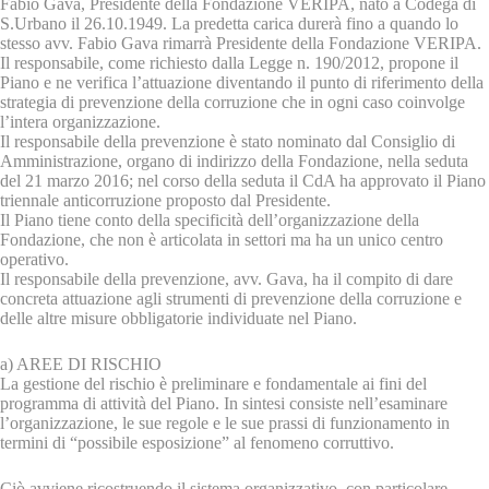
Fabio Gava, Presidente della Fondazione VERIPA, nato a Codega di
S.Urbano il 26.10.1949. La predetta carica durerà fino a quando lo
stesso avv. Fabio Gava rimarrà Presidente della Fondazione VERIPA.
Il responsabile, come richiesto dalla Legge n. 190/2012, propone il
Piano e ne verifica l’attuazione diventando il punto di riferimento della
strategia di prevenzione della corruzione che in ogni caso coinvolge
l’intera organizzazione.
Il responsabile della prevenzione è stato nominato dal Consiglio di
Amministrazione, organo di indirizzo della Fondazione, nella seduta
del 21 marzo 2016; nel corso della seduta il CdA ha approvato il Piano
triennale anticorruzione proposto dal Presidente.
Il Piano tiene conto della specificità dell’organizzazione della
Fondazione, che non è articolata in settori ma ha un unico centro
operativo.
Il responsabile della prevenzione, avv. Gava, ha il compito di dare
concreta attuazione agli strumenti di prevenzione della corruzione e
delle altre misure obbligatorie individuate nel Piano.
a) AREE DI RISCHIO
La gestione del rischio è preliminare e fondamentale ai fini del
programma di attività del Piano. In sintesi consiste nell’esaminare
l’organizzazione, le sue regole e le sue prassi di funzionamento in
termini di “possibile esposizione” al fenomeno corruttivo.
Ciò avviene ricostruendo il sistema organizzativo, con particolare