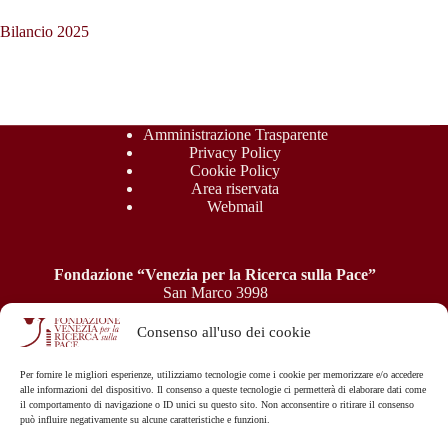
Bilancio 2025
Amministrazione Trasparente
Privacy Policy
Cookie Policy
Area riservata
Webmail
Fondazione “Venezia per la Ricerca sulla Pace”
San Marco 3998
30124 Venezia
P.IVA: 04945550277 - C.F.: 94039050276
Consenso all'uso dei cookie
e-mail:
Per fornire le migliori esperienze, utilizziamo tecnologie come i cookie per memorizzare e/o accedere
info@veripa.org
-
veripa@ergopec.it
alle informazioni del dispositivo. Il consenso a queste tecnologie ci permetterà di elaborare dati come
il comportamento di navigazione o ID unici su questo sito. Non acconsentire o ritirare il consenso
può influire negativamente su alcune caratteristiche e funzioni.