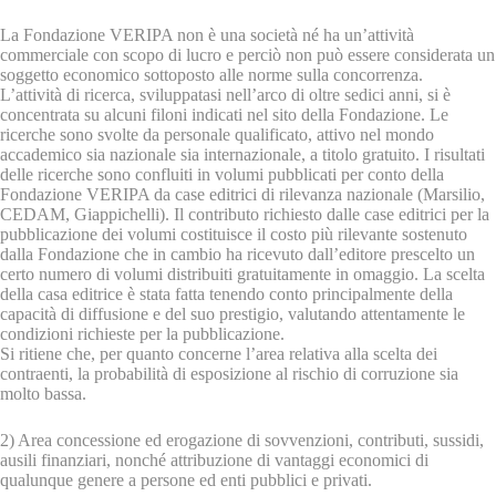
La Fondazione VERIPA non è una società né ha un’attività
commerciale con scopo di lucro e perciò non può essere considerata un
soggetto economico sottoposto alle norme sulla concorrenza.
L’attività di ricerca, sviluppatasi nell’arco di oltre sedici anni, si è
concentrata su alcuni filoni indicati nel sito della Fondazione. Le
ricerche sono svolte da personale qualificato, attivo nel mondo
accademico sia nazionale sia internazionale, a titolo gratuito. I risultati
delle ricerche sono confluiti in volumi pubblicati per conto della
Fondazione VERIPA da case editrici di rilevanza nazionale (Marsilio,
CEDAM, Giappichelli). Il contributo richiesto dalle case editrici per la
pubblicazione dei volumi costituisce il costo più rilevante sostenuto
dalla Fondazione che in cambio ha ricevuto dall’editore prescelto un
certo numero di volumi distribuiti gratuitamente in omaggio. La scelta
della casa editrice è stata fatta tenendo conto principalmente della
capacità di diffusione e del suo prestigio, valutando attentamente le
condizioni richieste per la pubblicazione.
Si ritiene che, per quanto concerne l’area relativa alla scelta dei
contraenti, la probabilità di esposizione al rischio di corruzione sia
molto bassa.
2) Area concessione ed erogazione di sovvenzioni, contributi, sussidi,
ausili finanziari, nonché attribuzione di vantaggi economici di
qualunque genere a persone ed enti pubblici e privati.