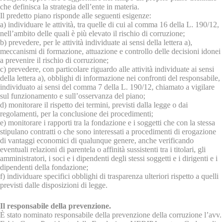
che definisca la strategia dell’ente in materia.
Il predetto piano risponde alle seguenti esigenze:
a) individuare le attività, tra quelle di cui al comma 16 della L. 190/12,
nell’ambito delle quali è più elevato il rischio di corruzione;
b) prevedere, per le attività individuate ai sensi della lettera a),
meccanismi di formazione, attuazione e controllo delle decisioni idonei
a prevenire il rischio di corruzione;
c) prevedere, con particolare riguardo alle attività individuate ai sensi
della lettera a), obblighi di informazione nei confronti del responsabile,
individuato ai sensi del comma 7 della L. 190/12, chiamato a vigilare
sul funzionamento e sull’osservanza del piano;
d) monitorare il rispetto dei termini, previsti dalla legge o dai
regolamenti, per la conclusione dei procedimenti;
e) monitorare i rapporti tra la fondazione e i soggetti che con la stessa
stipulano contratti o che sono interessati a procedimenti di erogazione
di vantaggi economici di qualunque genere, anche verificando
eventuali relazioni di parentela o affinità sussistenti tra i titolari, gli
amministratori, i soci e i dipendenti degli stessi soggetti e i dirigenti e i
dipendenti della fondazione;
f) individuare specifici obblighi di trasparenza ulteriori rispetto a quelli
previsti dalle disposizioni di legge.
Il responsabile della prevenzione.
È stato nominato responsabile della prevenzione della corruzione l’avv.