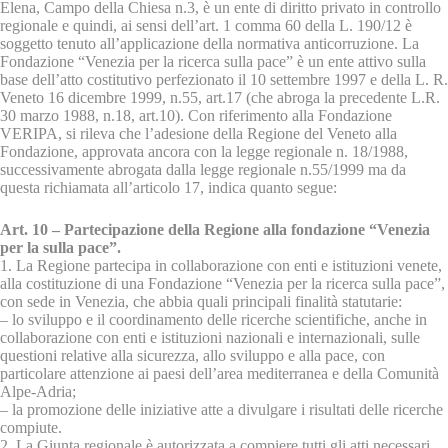
Elena, Campo della Chiesa n.3, è un ente di diritto privato in controllo
regionale e quindi, ai sensi dell’art. 1 comma 60 della L. 190/12 è
soggetto tenuto all’applicazione della normativa anticorruzione. La
Fondazione “Venezia per la ricerca sulla pace” è un ente attivo sulla
base dell’atto costitutivo perfezionato il 10 settembre 1997 e della L. R.
Veneto 16 dicembre 1999, n.55, art.17 (che abroga la precedente L.R.
30 marzo 1988, n.18, art.10). Con riferimento alla Fondazione
VERIPA, si rileva che l’adesione della Regione del Veneto alla
Fondazione, approvata ancora con la legge regionale n. 18/1988,
successivamente abrogata dalla legge regionale n.55/1999 ma da
questa richiamata all’articolo 17, indica quanto segue:
Art. 10 – Partecipazione della Regione alla fondazione “Venezia
per la sulla pace”.
1. La Regione partecipa in collaborazione con enti e istituzioni venete,
alla costituzione di una Fondazione “Venezia per la ricerca sulla pace”,
con sede in Venezia, che abbia quali principali finalità statutarie:
– lo sviluppo e il coordinamento delle ricerche scientifiche, anche in
collaborazione con enti e istituzioni nazionali e internazionali, sulle
questioni relative alla sicurezza, allo sviluppo e alla pace, con
particolare attenzione ai paesi dell’area mediterranea e della Comunità
Alpe-Adria;
– la promozione delle iniziative atte a divulgare i risultati delle ricerche
compiute.
2. La Giunta regionale è autorizzata a compiere tutti gli atti necessari