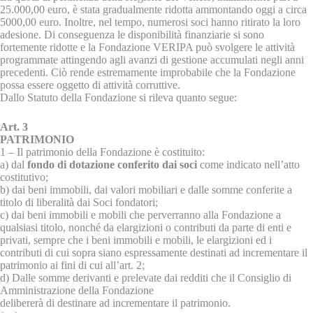
25.000,00 euro, è stata gradualmente ridotta ammontando oggi a circa
5000,00 euro. Inoltre, nel tempo, numerosi soci hanno ritirato la loro
adesione. Di conseguenza le disponibilità finanziarie si sono
fortemente ridotte e la Fondazione VERIPA può svolgere le attività
programmate attingendo agli avanzi di gestione accumulati negli anni
precedenti. Ciò rende estremamente improbabile che la Fondazione
possa essere oggetto di attività corruttive.
Dallo Statuto della Fondazione si rileva quanto segue:
Art. 3
PATRIMONIO
1 – Il patrimonio della Fondazione è costituito:
a) dal
fondo di dotazione conferito dai soci
come indicato nell’atto
costitutivo;
b) dai beni immobili, dai valori mobiliari e dalle somme conferite a
titolo di liberalità dai Soci fondatori;
c) dai beni immobili e mobili che perverranno alla Fondazione a
qualsiasi titolo, nonché da elargizioni o contributi da parte di enti e
privati, sempre che i beni immobili e mobili, le elargizioni ed i
contributi di cui sopra siano espressamente destinati ad incrementare il
patrimonio ai fini di cui all’art. 2;
d) Dalle somme derivanti e prelevate dai redditi che il Consiglio di
Amministrazione della Fondazione
delibererà di destinare ad incrementare il patrimonio.