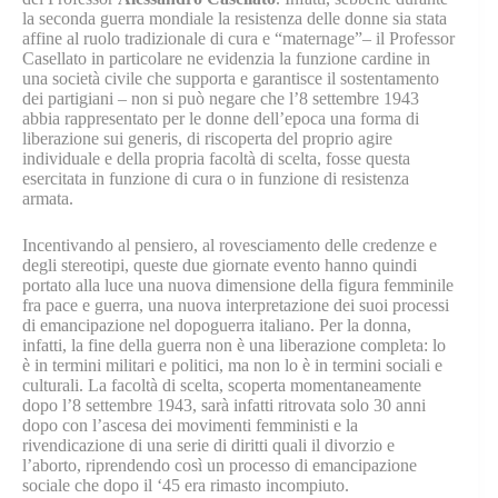
la seconda guerra mondiale la resistenza delle donne sia stata
affine al ruolo tradizionale di cura e “maternage”– il Professor
Casellato in particolare ne evidenzia la funzione cardine in
una società civile che supporta e garantisce il sostentamento
dei partigiani – non si può negare che l’8 settembre 1943
abbia rappresentato per le donne dell’epoca una forma di
liberazione sui generis, di riscoperta del proprio agire
individuale e della propria facoltà di scelta, fosse questa
esercitata in funzione di cura o in funzione di resistenza
armata.
Incentivando al pensiero, al rovesciamento delle credenze e
degli stereotipi, queste due giornate evento hanno quindi
portato alla luce una nuova dimensione della figura femminile
fra pace e guerra, una nuova interpretazione dei suoi processi
di emancipazione nel dopoguerra italiano. Per la donna,
infatti, la fine della guerra non è una liberazione completa: lo
è in termini militari e politici, ma non lo è in termini sociali e
culturali. La facoltà di scelta, scoperta momentaneamente
dopo l’8 settembre 1943, sarà infatti ritrovata solo 30 anni
dopo con l’ascesa dei movimenti femministi e la
rivendicazione di una serie di diritti quali il divorzio e
l’aborto, riprendendo così un processo di emancipazione
sociale che dopo il ‘45 era rimasto incompiuto.