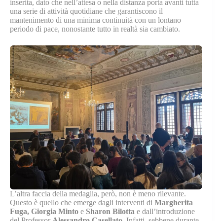
inserita, dato che nell’attesa o nella distanza porta avanti tutta
una serie di attività quotidiane che garantiscono il
mantenimento di una minima continuità con un lontano
periodo di pace, nonostante tutto in realtà sia cambiato.
L’altra faccia della medaglia, però, non è meno rilevante.
Questo è quello che emerge dagli interventi di
Margherita
Fuga, Giorgia Minto
e
Sharon Bilotta
e dall’introduzione
del Professor
Alessandro Casellato
. Infatti, sebbene durante