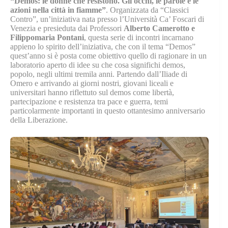
“Demos: le donne che resistono. Gli occhi, le parole e le
azioni nella città in fiamme”
. Organizzata da “Classici
Contro”, un’iniziativa nata presso l’Università Ca’ Foscari di
Venezia e presieduta dai Professori
Alberto Camerotto e
Filippomaria Pontani
, questa serie di incontri incarnano
appieno lo spirito dell’iniziativa, che con il tema “Demos”
quest’anno si è posta come obiettivo quello di ragionare in un
laboratorio aperto di idee su che cosa significhi demos,
popolo, negli ultimi tremila anni. Partendo dall’Iliade di
Omero e arrivando ai giorni nostri, giovani liceali e
universitari hanno riflettuto sul demos come libertà,
partecipazione e resistenza tra pace e guerra, temi
particolarmente importanti in questo ottantesimo anniversario
della Liberazione.