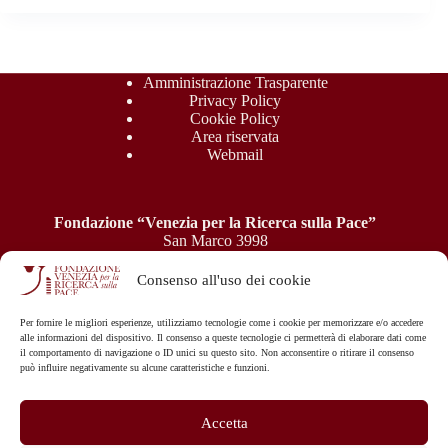
Amministrazione Trasparente
Privacy Policy
Cookie Policy
Area riservata
Webmail
Fondazione “Venezia per la Ricerca sulla Pace”
San Marco 3998
30124 Venezia
P.IVA: 04945550277 - C.F.: 94039050276
Consenso all'uso dei cookie
e-mail:
Per fornire le migliori esperienze, utilizziamo tecnologie come i cookie per memorizzare e/o accedere
info@veripa.org
-
veripa@ergopec.it
alle informazioni del dispositivo. Il consenso a queste tecnologie ci permetterà di elaborare dati come
il comportamento di navigazione o ID unici su questo sito. Non acconsentire o ritirare il consenso
può influire negativamente su alcune caratteristiche e funzioni.
Accetta