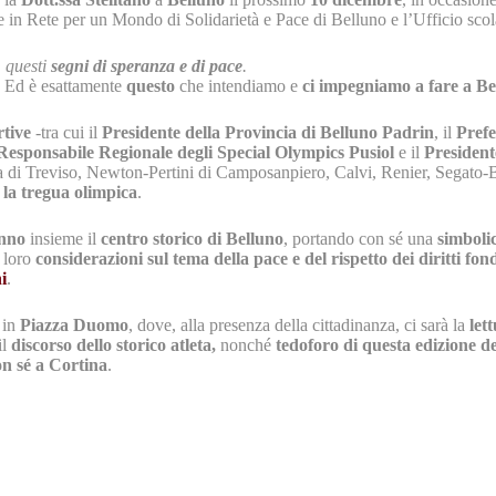
e in Rete per un Mondo di Solidarietà e Pace di Belluno e l’Ufficio scol
à, questi
segni di speranza e di pace
.
a. Ed è esattamente
questo
che intendiamo e
ci impegniamo a fare a Be
rtive
-tra cui il
Presidente della Provincia di Belluno Padrin
, il
Prefe
Responsabile Regionale degli Special Olympics
Pusiol
e il
President
ta di Treviso, Newton-Pertini di Camposanpiero, Calvi, Renier, Segato-
, la tregua olimpica
.
anno
insieme il
centro storico di Belluno
, portando con sé una
simbolic
e loro
considerazioni sul tema della pace e del rispetto dei diritti f
i
.
in
Piazza Duomo
, dove, alla presenza della cittadinanza, ci sarà la
let
il
discorso dello storico atleta,
nonché
tedoforo di questa edizione d
con sé a Cortina
.