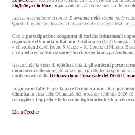
Staffette per la Pace
, organizzato in collaborazione con le Scuol
Adesso accendiamo la torcia. E
avviamo nelle strade
, nelle citt
Questo l’invito conclusivo del discorso del Presidente Mattarell
Con la
partecipazione congiunta di cariche istituzionali e spo
regionale del Comitato Italiano Paralimpico
(CIP)
Giorgi
, la
– gli
studenti
degli Istituti 8 Marzo – K. Lorenz di Mirano, Bes
un
appello
ed un’
esortazione chiari
:
sosteniamo,
pretendiamo
Assumendo la
veste di tedofori
, infatti,
gli studenti percorrer
momenti di riflessione
, durante i quali gli studenti esporranno l
anniversario della
Dichiarazione Universale dei Diritti Uman
Le
giovani staffette per la pace
termineranno
il loro
percorso
olimpica
in vista delle Olimpiadi del prossimo febbraio 2026 ed 
raccoglierà l’appello e la fiaccola degli studenti e li porterà 
Elena Fecchio