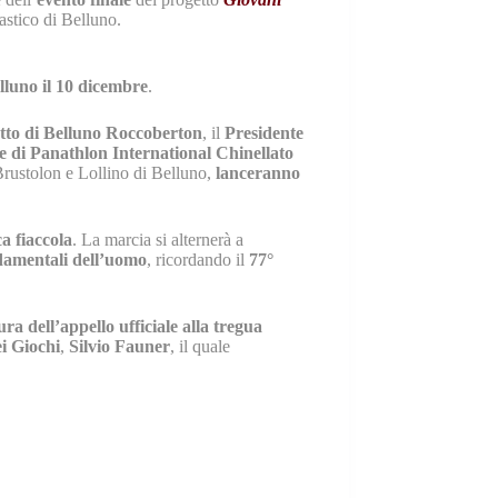
astico di Belluno.
lluno il 10 dicembre
.
tto di Belluno
Roccoberton
, il
Presidente
e di Panathlon International Chinellato
Brustolon e Lollino di Belluno,
lanceranno
a fiaccola
. La marcia si alternerà a
ondamentali dell’uomo
, ricordando il
77°
tura dell’appello ufficiale alla tregua
ei Giochi
,
Silvio Fauner
, il quale