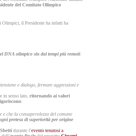
sidente del Comitato Olimpico
 Olimpici, il Presidente ha infatti ha
nel DNA olimpico sin dai tempi più remoti
:
tensione e dialogo, fermare aggressioni e
e in senso lato,
ritornando ai valori
igoriscono
:
ire e che la consapevolezza del comune
ogni pretesa di superiorità per origine
 Sbetti
durante l’
evento tenutosi a
 dell’
evento finale
del progetto
Giovani