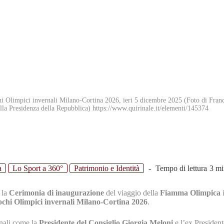
ochi Olimpici invernali Milano-Cortina 2026, ieri 5 dicembre 2025 (Foto di Fra
la Presidenza della Repubblica) https://www.quirinale.it/elementi/145374
e del viaggio della Fiamma Olimpica: un appello che Fondazione Ve.Ri.Pa
a
Lo Sport a 360°
Patrimonio e Identità
Tempo di lettura
3 mi
 la
Cerimonia di inaugurazione
del viaggio della
Fiamma Olimpica
i
ochi Olimpici invernali Milano-Cortina 2026
.
ionali come la
Presidente del Consiglio Giorgia Meloni
e l’ex Presiden