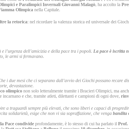
Olimpici e Paralimpici Invernali Giovanni Malagò
, ha accolto la
Pre
a Fiamma Olimpica
nella Capitale.
ltre la retorica
: nel ricordare la valenza storica ed universale dei Giochi
e l’urgenza dell’amicizia e della pace tra i popoli.
La pace è iscritta 
o, le armi si fermavano.
Che i due mesi che ci separano dall’avvio dei Giochi possano recare dis
orte, devastazione.
uoco olimpico
non solo letteralmente tramite i Bracieri Olimpici, ma anch
incarnano e che, tramite atleti, dilettanti e campioni di ogni dove,
rinv
re a traguardi sempre più elevati, che sono liberi e capaci di progred
lecita solidarietà, esige che non vi sia sopraffazione, che venga
bandita 
la Pace condivide
profondamente, è lo stesso di cui ha parlato il
Prof.
à la
Dott.ssa Stelitano
a
Belluno
il prossimo
10 dicembre
, in occasione