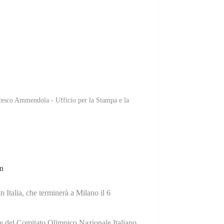
ncesco Ammendola - Ufficio per la Stampa e la
. accoglie e farà suo a Belluno
n
n Italia, che terminerà a Milano il 6
te del Comitato Olimpico Nazionale Italiano