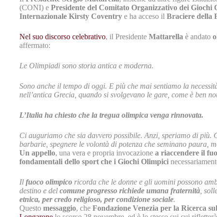
(CONI) e
Presidente del Comitato Organizzativo dei Giochi 
Internazionale Kirsty Coventry
e ha acceso il
Braciere dell
Nel suo discorso celebrativo
, il Presidente
Mattarella
è andato
o
affermato:
Le Olimpiadi sono storia antica e moderna.
Sono anche il tempo di oggi. E più che mai sentiamo la necessità 
nell’antica Grecia, quando si svolgevano le gare, come è ben not
L’Italia ha chiesto che la tregua olimpica venga rinnovata.
Ci auguriamo che sia davvero possibile. Anzi, speriamo di più. 
barbarie, spegnere le volontà di potenza che seminano paura, m
Un appello
, una vera e propria invocazione
a riaccendere il f
fondamentali dello sport
che i Giochi Olimpici
necessariamente 
Il
fuoco olimpico
ricorda che le donne e gli uomini possono ambi
destino e del
comune progresso richiede umana fraternità
, sol
etnica, per credo religioso, per condizione sociale
.
Questo
messaggio
, che
Fondazione Venezia per la Ricerca sul
Longarone
lo scorso 28 novembre, ed è lo stesso sui cui rifletter