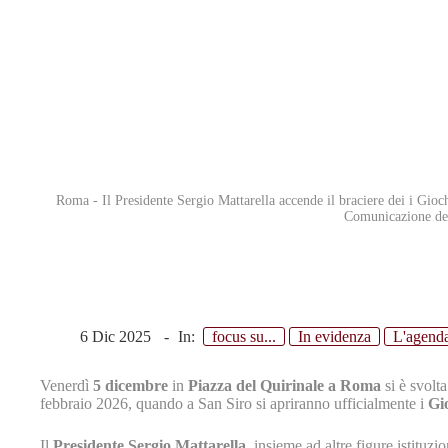
Roma - Il Presidente Sergio Mattarella accende il braciere dei i Gi
Comunicazione del
Il discorso del Presidente Mattarella alla Cerimonia di inaugurazion
6 Dic 2025
In:
focus su...
In evidenza
L'agend
Venerdì
5 dicembre
in
Piazza del Quirinale a Roma
si è svolta
febbraio 2026, quando a San Siro si apriranno ufficialmente i
Gi
Il
Presidente Sergio Mattarella
, insieme ad altre figure istituz