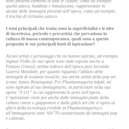
sono presenti elementi di tutte le culture, come ad esempio
quella azteca, buddista e himalayana, rappresentate in
alcune delle immagini presenti nell’opera, come ad esempio
il teschio di richiamo azteco.
I temi principali che tratta sono la superficialità e le idee
di incertezza, pericolo e precarietà che pervadono la
cultura di massa contemporanea, quali sono a questo
proposito le sue principali fonti di ispirazione?
Alcuni artisti e personaggi che mi hanno ispirato, ad esempio
Sigmar Polke (le sue opere sono state esposte anche a
Palazzo Grassi), artista tedesco dell’epoca post Seconda
Guerra Mondiale, per quanto riguarda l’utilizzo delle
immagini di sostanze tossiche, ma anche artisti della pop art
(come James Rosenquist). Per Phantasmagoria infatti, mi
sono ispirato al suo immaginario, in particolare nella sua
opera “F111” in cui rappresenta le armi nell’opera.
L’ispirazione viene poi anche dalle immagini piatte della
cultura cinese e giapponese e dalla glitch art che si ispira ai
glitch della tecnologia (visibile in Phantasmagoria) e
all’immaginario anni ‘60/’70 caratterizzato da immagini pop
e colorate.