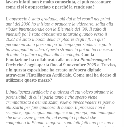
lavoro infatti non è molto conosciuta, ci può raccontare
come ci si è approcciato e perché la rende sua?
L’approccio è stato graduale, già dai miei esordi nei primi
anni del 2000 ho iniziato a praticare la videoarte, salita alla
ribalta internazionale con la Biennale del ‘99. Il salto di
intensità poi è stato abbastanza naturale quando verso il
2022 c’è stato il boom della criptoarte degli nft. In quel
periodo mi sono preso un po’ di tempo per studiarli e poi li
ho sviluppati in video. Questo strumento poi mi ha concesso
di unire la pittura digitale alla tecnologia.
Con la
Fondazione ha collaborato alla mostra
Phantasmagoria
Pacis
che è oggi aperta fino al 9 novembre 2025 a Treviso,
e in questa esposizione ha creato un’opera digitale
attraverso l’Intelligenza Artificiale. Come mai ha deciso di
utilizzare questo mezzo?
L’Intelligenza Artificiale è qualcosa di cui volevo sfruttare le
potenzialità, di cui si parla tanto e che spesso viene
criminalizzata e demonizzata, volevo invece vedere se potevo
utilizzarla per fare qualcosa di buono. Il processo non è
semplice, ogni singola immagine è un prompt, una immagine
che deve essere generata, ad esempio i palazzi che
compaiono in Phantasmagoria, sono tutti fatti uno per uno e