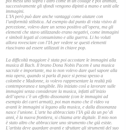
poi messi uno sopra l’altro come in un collage e poi animati,
successivamente gli sfondi vengono dipinti a mano e uniti alle
immagini.
L’IA però può dare anche vantaggi come aiutare con
l’uniformità stilistica. Ad esempio dal punto di vista visivo di
percezione, volevo dare un senso positivo all’opera, ma gli
elementi che stavo utilizzando erano negativi, come immagini
e simboli legati al consumismo e alla guerra. Li ho voluti
allora rovesciare con l’IA per vedere se questi elementi
riuscivano ad essere utilizzati in chiave pop.
La difficoltà maggiore è stata poi accostare le immagini alla
musica di Bach. Il brano Dona Nobis Pacem è una musica
sacrale e importante, ma io non volevo dare quel sapore alla
mia opera, quando si parla di pace si pensa spesso a
colombe e Madonne, io volevo rappresentare la realtà più
contemporanea e tangibile. Ho iniziato così a lavorare sulle
immagini senza considerare la musica, infatti all’inizio
dell’opera c’è un effetto dissonante (con le immagini ad
esempio dei carri armati), poi man mano che il video va
avanti le immagini si legano alla musica, e dalla dissonanza
nasce l’unione.
L’arte ha abbracciato l’IA già da un po’ di
anni, è la nuova frontiera, si chiama arte digitale. Il mio non
è stato altro che abbracciare uno strumento che già esiste.
L’artista deve guardare avanti e sfruttare gli strumenti del suo