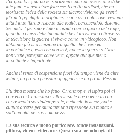
Per quanto riguarda le ispirazioni culturali invece, una delle
mie fonti è il pensatore francese Jean Baudrillard, che ha
teorizzato l’idea della società simulacro: viviamo gli eventi
filtrati (oggi dagli smartphone) e ciò crea confusione, viviamo
infatti tutto filtrato rispetto alla realtà, percependolo distante.
Secondo il pensatore tutto è iniziato con la guerra del Golfo,
quando a causa delle immagini che ci arrivavano attraverso
la televisione la guerra si viveva come un videogioco. Non
abbiamo più la distinzione tra quello che è vero ed
importante e quello che non lo è, anche la guerra a Gaza
non viene percepita come vera, appare dunque meno
impattante e importante.
Anche il senso di sospensione fuori dal tempo viene da altre
letture, un po’ dai pensatori giapponesi e un po’ da Pessoa.
L’ultima mostra che ho fatto, Chronotopie, si ispira poi al
concetto di Chronotopo: attraverso le mie opere creo un
cortocircuito spazio-temporale, mettendo insieme fonti e
culture diverse per stimolare una riflessione sul mondo e
sull’umanità nel suo complesso.
La sua tecnica è molto particolare, fonde installazioni,
pittura, video e videoarte. Questa sua metodologia di