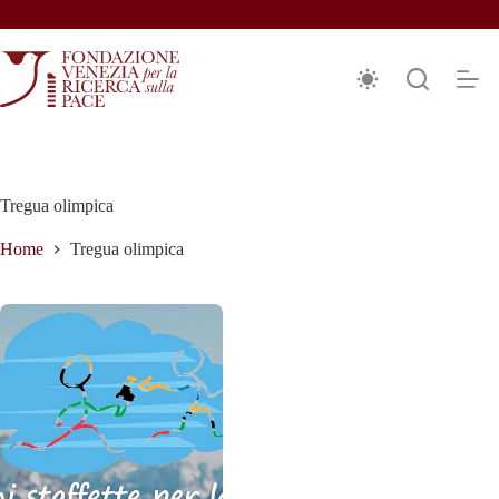
Salta
al
contenuto
Tregua olimpica
Home
Tregua olimpica