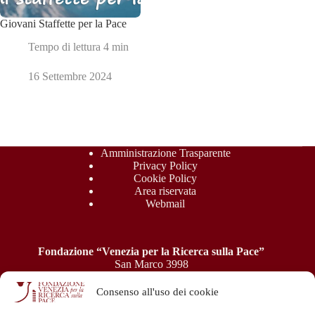
Giovani Staffette per la Pace
Tempo di lettura
4 min
16 Settembre 2024
Amministrazione Trasparente
Privacy Policy
Cookie Policy
Area riservata
Webmail
Fondazione “Venezia per la Ricerca sulla Pace”
San Marco 3998
30124 Venezia
P.IVA: 04945550277 - C.F.: 94039050276
Consenso all'uso dei cookie
e-mail: