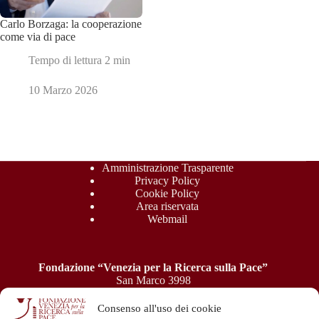
Carlo Borzaga: la cooperazione
come via di pace
Tempo di lettura
2 min
10 Marzo 2026
Amministrazione Trasparente
Privacy Policy
Cookie Policy
Area riservata
Webmail
Fondazione “Venezia per la Ricerca sulla Pace”
San Marco 3998
30124 Venezia
P.IVA: 04945550277 - C.F.: 94039050276
Consenso all'uso dei cookie