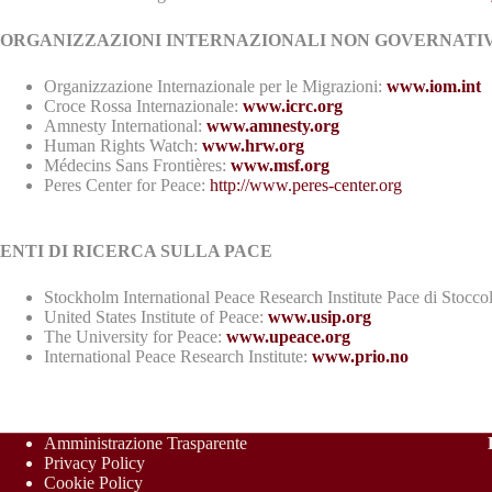
ORGANIZZAZIONI INTERNAZIONALI NON GOVERNATI
Organizzazione Internazionale per le Migrazioni:
www.iom.int
Croce Rossa Internazionale:
www.icrc.org
Amnesty International:
www.amnesty.org
Human Rights Watch:
www.hrw.org
Médecins Sans Frontières:
www.msf.org
Peres Center for Peace:
http://www.peres-center.org
ENTI DI RICERCA SULLA PACE
Stockholm International Peace Research Institute Pace di Stocc
United States Institute of Peace:
www.usip.org
The University for Peace:
www.upeace.org
International Peace Research Institute:
www.prio.no
Amministrazione Trasparente
Privacy Policy
Cookie Policy