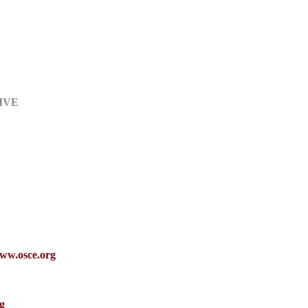
IVE
ww.osce.org
g