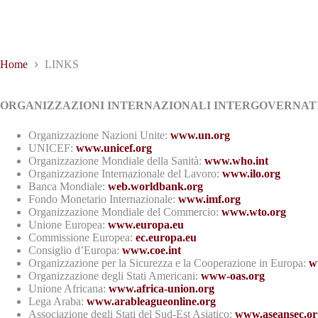
Home
LINKS
ORGANIZZAZIONI INTERNAZIONALI INTERGOVERNAT
Organizzazione Nazioni Unite:
www.un.org
UNICEF:
www.unicef.org
Organizzazione Mondiale della Sanità:
www.who.int
Organizzazione Internazionale del Lavoro:
www.ilo.org
Banca Mondiale:
web.worldbank.org
Fondo Monetario Internazionale:
www.imf.org
Organizzazione Mondiale del Commercio:
www.wto.org
Unione Europea:
www.europa.eu
Commissione Europea:
ec.europa.eu
Consiglio d’Europa:
www.coe.int
Organizzazione per la Sicurezza e la Cooperazione in Europa:
w
Organizzazione degli Stati Americani:
www-oas.org
Unione Africana:
www.africa-union.org
Lega Araba:
www.arableagueonline.org
Associazione degli Stati del Sud-Est Asiatico:
www.aseansec.or