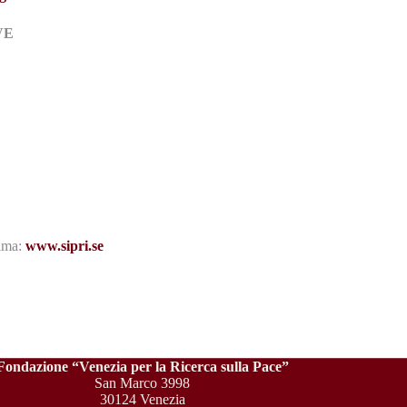
VE
olma:
www.sipri.se
Fondazione “Venezia per la Ricerca sulla Pace”
San Marco 3998
30124 Venezia