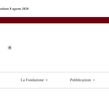
Salta
al
sabato 8 agosto 2026
contenuto
La Fondazione
Pubblicazioni
KS