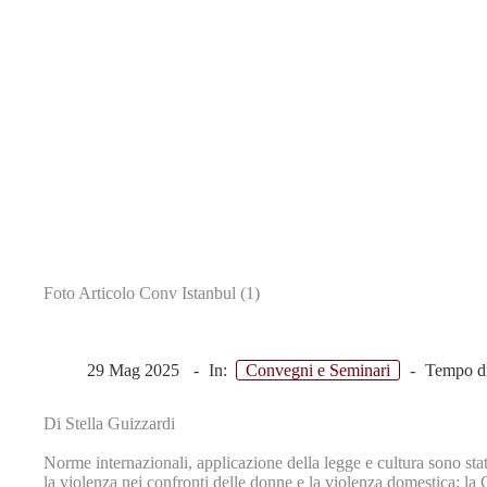
Foto Articolo Conv Istanbul (1)
Festa dell'Europa a Venezia 2025: Prevenire e contrastare la violenza 
29 Mag 2025
In:
Convegni e Seminari
Tempo di
Di Stella Guizzardi
Norme internazionali, applicazione della legge e cultura sono stat
la violenza nei confronti delle donne e la violenza domestica: la