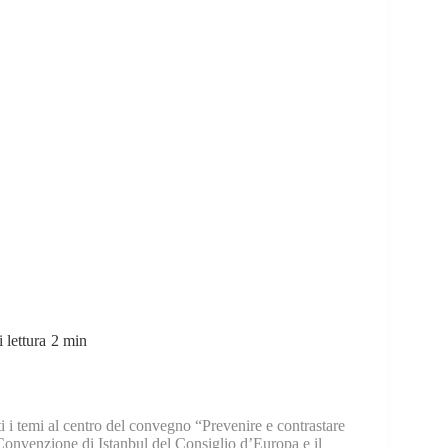
nei confronti delle donne e la violenza domestica
 lettura
2 min
i i temi al centro del convegno “Prevenire e contrastare
 Convenzione di Istanbul del Consiglio d’Europa e il