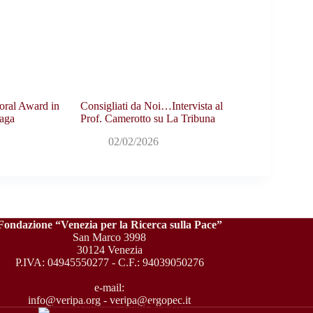
oral Award in
Consigliati da Noi…Intervista al
aga
Prof. Camerotto su La Tribuna
02/02/2026
Fondazione “Venezia per la Ricerca sulla Pace”
San Marco 3998
30124 Venezia
P.IVA: 04945550277 - C.F.: 94039050276
e-mail:
info@veripa.org
-
veripa@ergopec.it