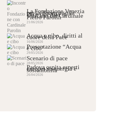
La Fondazione Venezia
per la Ricerca sulla
Pace ricevuta in
Vaticano dal Cardinale
Pietro Parolin
21/06/2026
Acqua e cibo, diritti al
cuore della Pace
16/06/2026
Presentazione “Acqua
e cibo”
29/05/2026
Scenario di pace
28/05/2026
Padova ospita esperti
europei su energia e
sostenibilità
26/04/2026