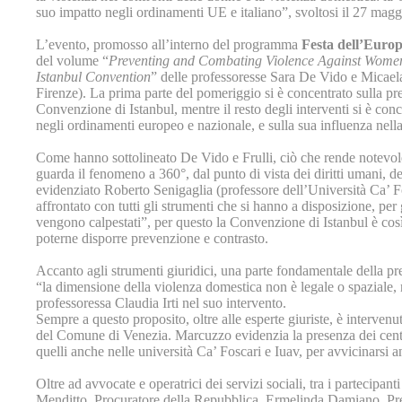
suo impatto negli ordinamenti UE e italiano”, svoltosi il 27 mag
L’evento, promosso all’interno del programma
Festa dell’Euro
del volume “
Preventing and Combating Violence Against Wome
Istanbul Convention
” delle professoresse Sara De Vido e Micaela
Firenze). La prima parte del pomeriggio si è concentrato sulla pr
Convenzione di Istanbul, mentre il resto degli interventi si è con
negli ordinamenti europeo e nazionale, e sulla sua influenza nella
Come hanno sottolineato De Vido e Frulli, ciò che rende notevole
guarda il fenomeno a 360°, dal punto di vista dei diritti umani, de
evidenziato Roberto Senigaglia (professore dell’Università Ca’ 
affrontato con tutti gli strumenti che si hanno a disposizione, per g
vengono calpestati”, per questo la Convenzione di Istanbul è così 
poterne disporre prevenzione e contrasto.
Accanto agli strumenti giuridici, una parte fondamentale della pr
“la dimensione della violenza domestica non è legale o spaziale, n
professoressa Claudia Irti nel suo intervento.
Sempre a questo proposito, oltre alle esperte giuriste, è interven
del Comune di Venezia. Marcuzzo evidenzia la presenza dei centri e
quelli anche nelle università Ca’ Foscari e Iuav, per avvicinarsi 
Oltre ad avvocate e operatrici dei servizi sociali, tra i partecipa
Menditto, Procuratore della Repubblica, Ermelinda Damiano, Pre