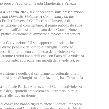
gio presso l’auditorium Santa Margherita a Venezia.
pa a Venezia 2025
, si è concentrato sulla presentazione
n and Domestic Violence. A Commentary on the
 Frulli (Università Ca’ Foscari e Università di
esentazione del commentario, il primo pubblicato sulla
centrato sull’analisi dell’impatto della Convenzione
 pratica quotidiana di avvocate e avvocati nei servizi.
 la Convenzione è il suo approccio olistico, che
l diritto penale e del diritto di famiglia. Come ha
Foscari) “il fenomeno complesso della violenza va
arantire i diritti inviolabili che con l’atto della violenza
importante, abbraccia vari aspetti della violenza, per
evenzione è quella del cambiamento culturale, infatti
on si parla di luoghi, ma di relazioni”, ha affermato la
uta sul finale Patrizia Marcuzzo del Centro antiviolenza
 degli sportelli antiviolenza sul territorio, oltre a
anche alle giovani donne.
nti al convegno hanno figurato anche il dottor Francesco
sidentessa del Consiglio comunale di Venezia, Maria