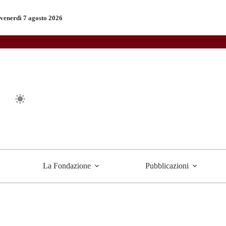
Salta
al
venerdì 7 agosto 2026
contenuto
La Fondazione
Pubblicazioni
iti musica