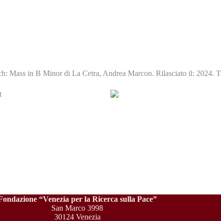
 Mass in B Minor di La Cetra, Andrea Marcon. Rilasciato il: 2024. Tr
Fondazione “Venezia per la Ricerca sulla Pace”
San Marco 3998
30124 Venezia