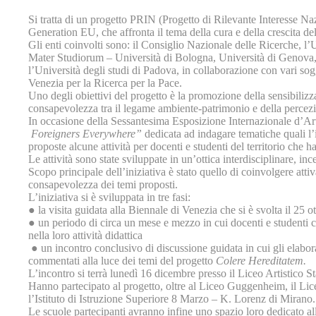
Si tratta di un progetto PRIN (Progetto di Rilevante Interesse N
Generation EU, che affronta il tema della cura e della crescita del
Gli enti coinvolti sono: il Consiglio Nazionale delle Ricerche, l
Mater Studiorum – Università di Bologna, Università di Genova,
l’Università degli studi di Padova, in collaborazione con vari sogge
Venezia per la Ricerca per la Pace.
Uno degli obiettivi del progetto è la promozione della sensibilizza
consapevolezza tra il legame ambiente-patrimonio e della percezion
In occasione della Sessantesima Esposizione Internazionale d’Art
Foreigners Everywhere”
dedicata ad indagare tematiche quali l’i
proposte alcune attività per docenti e studenti del territorio che
Le attività sono state sviluppate in un’ottica interdisciplinare, incen
Scopo principale dell’iniziativa è stato quello di coinvolgere att
consapevolezza dei temi proposti.
L’iniziativa si è sviluppata in tre fasi:
● la visita guidata alla Biennale di Venezia che si è svolta il 25 
● un periodo di circa un mese e mezzo in cui docenti e studenti co
nella loro attività didattica
● un incontro conclusivo di discussione guidata in cui gli elabor
commentati alla luce dei temi del progetto
Colere Hereditatem.
L’incontro si terrà lunedì 16 dicembre presso il Liceo Artistico
Hanno partecipato al progetto, oltre al Liceo Guggenheim, il Lic
l’Istituto di Istruzione Superiore 8 Marzo – K. Lorenz di Mirano.
Le scuole partecipanti avranno infine uno spazio loro dedicato al