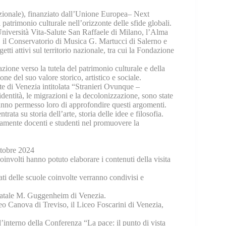
azionale), finanziato dall’Unione Europea– Next
 patrimonio culturale nell’orizzonte delle sfide globali.
’Università Vita-Salute San Raffaele di Milano, l’Alma
 il Conservatorio di Musica G. Martucci di Salerno e
tti attivi sul territorio nazionale, tra cui la Fondazione
zione verso la tutela del patrimonio culturale e della
e del suo valore storico, artistico e sociale.
e di Venezia intitolata “Stranieri Ovunque –
dentità, le migrazioni e la decolonizzazione, sono state
 hanno permesso loro di approfondire questi argomenti.
trata su storia dell’arte, storia delle idee e filosofia.
ivamente docenti e studenti nel promuovere la
ottobre 2024
involti hanno potuto elaborare i contenuti della visita
ati delle scuole coinvolte verranno condivisi e
 Statale M. Guggenheim di Venezia.
eo Canova di Treviso, il Liceo Foscarini di Venezia,
l’interno della Conferenza “La pace: il punto di vista