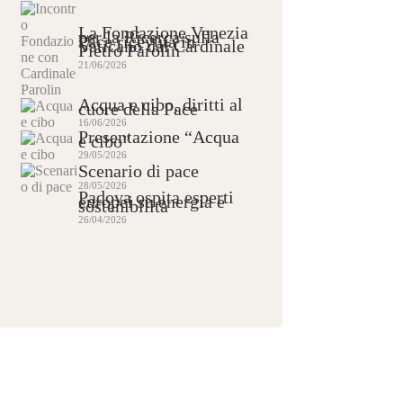
La Fondazione Venezia
per la Ricerca sulla
Pace ricevuta in
Vaticano dal Cardinale
Pietro Parolin
21/06/2026
Acqua e cibo, diritti al
cuore della Pace
16/06/2026
Presentazione “Acqua
e cibo”
29/05/2026
Scenario di pace
28/05/2026
Padova ospita esperti
europei su energia e
sostenibilità
26/04/2026