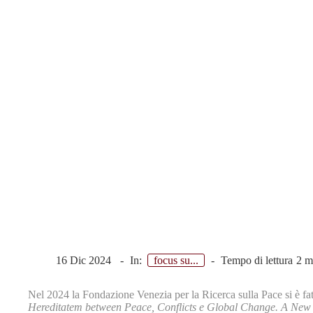
Colere Hereditatem between Peace, Conflicts e Global Change.
16 Dic 2024
In:
focus su...
Tempo di lettura
2 m
Nel 2024 la Fondazione Venezia per la Ricerca sulla Pace si è fa
Hereditatem
between Peace, Conflicts e Global Change. A New